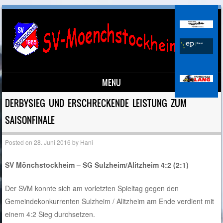
MENU
Skip to content
DERBYSIEG UND ERSCHRECKENDE LEISTUNG ZUM
SAISONFINALE
Posted on
28. Juni 2016
by
Hani
SV Mönchstockheim – SG Sulzheim/Alitzheim 4:2 (2:1)
Der SVM konnte sich am vorletzten Spieltag gegen den
Gemeindekonkurrenten Sulzheim / Alitzheim am Ende verdient mit
einem 4:2 Sieg durchsetzen.