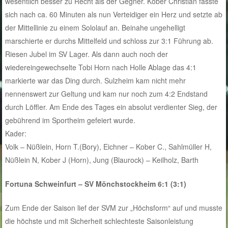
wesentlich besser zu Recht als der Gegner. Kober Christian fasste
sich nach ca. 60 Minuten als nun Verteidiger ein Herz und setzte ab
der Mittellinie zu einem Sololauf an. Beinahe ungehelligt
marschierte er durchs Mittelfeld und schloss zur 3:1 Führung ab.
Riesen Jubel im SV Lager. Als dann auch noch der
wiedereingewechselte Tobi Horn nach Holle Ablage das 4:1
markierte war das Ding durch. Sulzheim kam nicht mehr
nennenswert zur Geltung und kam nur noch zum 4:2 Endstand
durch Löffler. Am Ende des Tages ein absolut verdienter Sieg, der
gebührend im Sportheim gefeiert wurde.
Kader:
Volk – Nüßlein, Horn T.(Bory), Eichner – Kober C., Sahlmüller H,
Nüßlein N, Kober J (Horn), Jung (Blaurock) – Keilholz, Barth
Fortuna Schweinfurt – SV Mönchstockheim 6:1 (3:1)
Zum Ende der Saison lief der SVM zur „Höchsform“ auf und musste
die höchste und mit Sicherheit schlechteste Saisonleistung