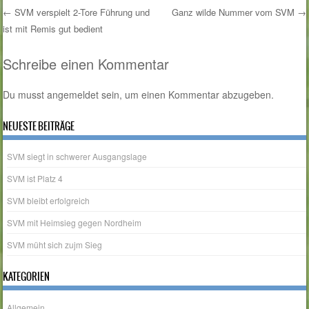
←
SVM verspielt 2-Tore Führung und
Ganz wilde Nummer vom SVM
→
ist mit Remis gut bedient
Post navigation
Schreibe einen Kommentar
Du musst
angemeldet
sein, um einen Kommentar abzugeben.
NEUESTE BEITRÄGE
SVM siegt in schwerer Ausgangslage
SVM ist Platz 4
SVM bleibt erfolgreich
SVM mit Heimsieg gegen Nordheim
SVM müht sich zujm Sieg
KATEGORIEN
Allgemein