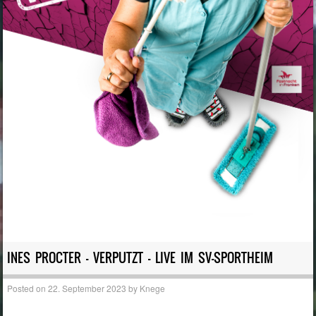
INES PROCTER – VERPUTZT – LIVE IM SV-SPORTHEIM
Posted on
22. September 2023
by
Knege