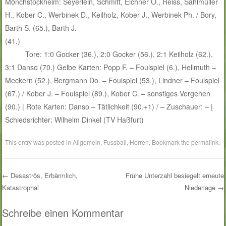
Mönchstockheim: Seyerlein, Schmitt, Eichner O., Reiss, Sahlmüller
H., Kober C., Werbinek D., Keilholz, Kober J., Werbinek Ph. / Bory,
Barth S. (65.), Barth J.
(41.)
Tore: 1:0 Gocker (36.), 2:0 Gocker (56.), 2:1 Keilholz (62.),
3:1 Danso (70.) Gelbe Karten: Popp F. – Foulspiel (6.), Hellmuth –
Meckern (52.), Bergmann Do. – Foulspiel (53.), Lindner – Foulspiel
(67.) / Kober J. – Foulspiel (89.), Kober C. – sonstiges Vergehen
(90.) | Rote Karten: Danso – Tätlichkeit (90.+1) / – Zuschauer: – |
Schiedsrichter: Wilhelm Dinkel (TV Haßfurt)
This entry was posted in
Allgemein
,
Fussball
,
Herren
. Bookmark the
permalink
.
←
Desaströs, Erbärmlich,
Frühe Unterzahl besiegelt erneute
Katastrophal
Niederlage
→
Post navigation
Schreibe einen Kommentar