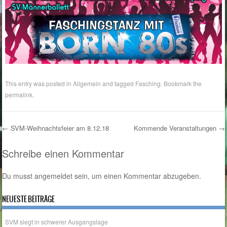
This entry was posted in
Allgemein
and tagged
Fasching
. Bookmark the
permalink
.
←
SVM-Weihnachtsfeier am 8.12.18
Kommende Veranstaltungen
→
Post navigation
Schreibe einen Kommentar
Du musst
angemeldet
sein, um einen Kommentar abzugeben.
NEUESTE BEITRÄGE
SVM siegt in schwerer Ausgangslage