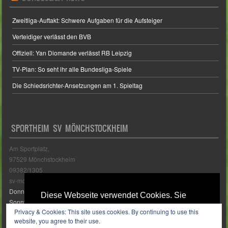
Zweitliga-Auftakt: Schwere Aufgaben für die Aufsteiger
Verteidiger verlässt den BVB
Offiziell: Yan Diomande verlässt RB Leipzig
TV-Plan: So seht ihr alle Bundesliga-Spiele
Die Schiedsrichter-Ansetzungen am 1. Spieltag
SPORTHEIM SV MÖNCHSTOCKHEIM
Am Sportplatz,
97529 Mönchstockheim
09382/1305
sv-moenchstockheim@web.de
Donnerstags: 19:00 - 24:00 Uhr
Diese Webseite verwendet Cookies. Sie
Sonntags: 18:00 - 21:00 Uhr
erklären sich mit der Verwendung von
Privacy & Cookies: This site uses cookies. By continuing to use this
... bei Auswärtsspielen 2 Stunden nach Spielbeginn
Cookies einverstanden wenn Sie diese
website, you agree to their use.
... bei Heimspielen 1 Stunde vor Spielbeginn